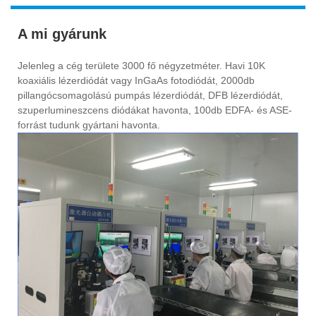
A mi gyárunk
Jelenleg a cég területe 3000 fő négyzetméter. Havi 10K
koaxiális lézerdiódát vagy InGaAs fotodiódát, 2000db
pillangócsomagolású pumpás lézerdiódát, DFB lézerdiódát,
szuperlumineszcens diódákat havonta, 100db EDFA- és ASE-
forrást tudunk gyártani havonta.