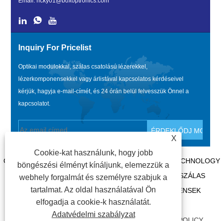
Email:
ricky01@boxoptronics.com
Inquiry For Pricelist
Optikai modulokkal, szálas csatolású lézerekkel,
lézerkomponensekkel vagy árlistával kapcsolatos kérdéseivel
kérjük, hagyja e-mail-címét, és 24 órán belül felvesszük Önnel a
kapcsolatot.
X
Cookie-kat használunk, hogy jobb
COPYRIGHT @ 2020 SHENZHEN BOX OPTRONICS TECHNOLOGY
böngészési élményt kínáljunk, elemezzük a
CO., LTD. – KÍNA SZÁLOPTIKAI MODULOK, ÜVEGSZÁLAS
webhely forgalmát és személyre szabjuk a
tartalmat. Az oldal használatával Ön
CSATOLÁSÚ LÉZERGYÁRTÓK, LÉZERKOMPONENSEK
elfogadja a cookie-k használatát.
BESZÁLLÍTÓI. MINDEN JOG FENNTARTVA.
Adatvédelmi szabályzat
LINKEK
|
SITEMAP
|
RSS
|
XML
|
PRIVACY POLICY