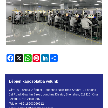
Facebook
X
WhatsApp
Pinterest
LinkedIn
Share
Lépjen kapcsolatba velünk
Cím: 901. szoba, A épület, Rongchao New Time Square, 3 Lanqing
1st Road, Guanhu Street, Longhua District, Shenzhen, 518110, Kína
Tel:
+86-0755 21009302
Telefon:
+86-18503066612