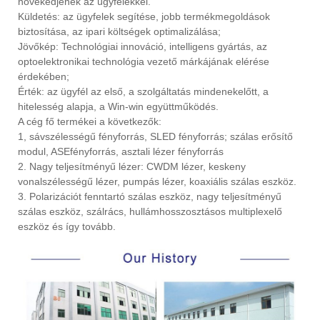
növekedjenek az ügyfelekkel.
Küldetés: az ügyfelek segítése, jobb termékmegoldások
biztosítása, az ipari költségek optimalizálása;
Jövőkép: Technológiai innováció, intelligens gyártás, az
optoelektronikai technológia vezető márkájának elérése
érdekében;
Érték: az ügyfél az első, a szolgáltatás mindenekelőtt, a
hitelesség alapja, a Win-win együttműködés.
A cég fő termékei a következők:
1, sávszélességű fényforrás, SLED fényforrás; szálas erősítő
modul, ASEfényforrás, asztali lézer fényforrás
2. Nagy teljesítményű lézer: CWDM lézer, keskeny
vonalszélességű lézer, pumpás lézer, koaxiális szálas eszköz.
3. Polarizációt fenntartó szálas eszköz, nagy teljesítményű
szálas eszköz, szálrács, hullámhosszosztásos multiplexelő
eszköz és így tovább.