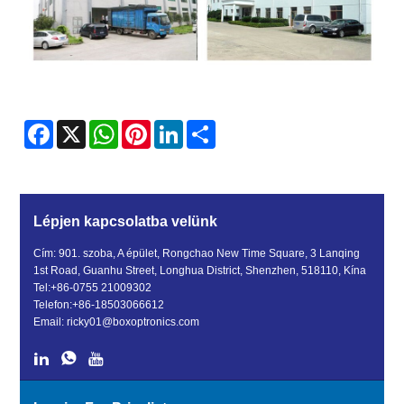
Facebook
X
WhatsApp
Pinterest
LinkedIn
Share
Lépjen kapcsolatba velünk
Cím: 901. szoba, A épület, Rongchao New Time Square, 3 Lanqing
1st Road, Guanhu Street, Longhua District, Shenzhen, 518110, Kína
Tel:
+86-0755 21009302
Telefon:
+86-18503066612
Email:
ricky01@boxoptronics.com