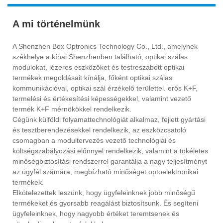
A mi történelmünk
A Shenzhen Box Optronics Technology Co., Ltd., amelynek
székhelye a kínai Shenzhenben található, optikai szálas
modulokat, lézeres eszközöket és testreszabott optikai
termékek megoldásait kínálja, főként optikai szálas
kommunikációval, optikai szál érzékelő területtel. erős K+F,
termelési és értékesítési képességekkel, valamint vezető
termék K+F mérnökökkel rendelkezik.
Cégünk külföldi folyamattechnológiát alkalmaz, fejlett gyártási
és tesztberendezésekkel rendelkezik, az eszközcsatoló
csomagban a modultervezés vezető technológiai és
költségszabályozási előnnyel rendelkezik, valamint a tökéletes
minőségbiztosítási rendszerrel garantálja a nagy teljesítményt
az ügyfél számára, megbízható minőséget optoelektronikai
termékek.
Elkötelezettek leszünk, hogy ügyfeleinknek jobb minőségű
termékeket és gyorsabb reagálást biztosítsunk. És segíteni
ügyfeleinknek, hogy nagyobb értéket teremtsenek és