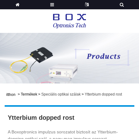
>
Termékek
>
Speciális optikai szálak
>
Ytterbium dopped rost
itthon
Ytterbium dopped rost
A Boxoptronics impulzus sorozatot biztosít az Ytterbium-
dopping optikai szál, a nagy mag impulzus sorozat