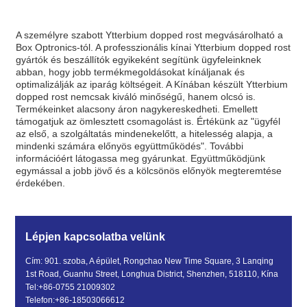
A személyre szabott Ytterbium dopped rost megvásárolható a
Box Optronics-tól. A professzionális kínai Ytterbium dopped rost
gyártók és beszállítók egyikeként segítünk ügyfeleinknek
abban, hogy jobb termékmegoldásokat kínáljanak és
optimalizálják az iparág költségeit. A Kínában készült Ytterbium
dopped rost nemcsak kiváló minőségű, hanem olcsó is.
Termékeinket alacsony áron nagykereskedheti. Emellett
támogatjuk az ömlesztett csomagolást is. Értékünk az "ügyfél
az első, a szolgáltatás mindenekelőtt, a hitelesség alapja, a
mindenki számára előnyös együttműködés". További
információért látogassa meg gyárunkat. Együttműködjünk
egymással a jobb jövő és a kölcsönös előnyök megteremtése
érdekében.
Lépjen kapcsolatba velünk
Cím: 901. szoba, A épület, Rongchao New Time Square, 3 Lanqing
1st Road, Guanhu Street, Longhua District, Shenzhen, 518110, Kína
Tel:
+86-0755 21009302
Telefon:
+86-18503066612