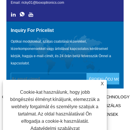
Email:
ricky01@boxoptronics.com
Inquiry For Pricelist
Optikai modulokkal, szálas csatolású lézerekkel,
lézerkomponensekkel vagy árlistával kapcsolatos kérdéseivel
kérjük, hagyja e-mail-címét, és 24 órán belül felvesszük Önnel a
kapcsolatot.
X
Cookie-kat használunk, hogy jobb
COPYRIGHT @ 2020 SHENZHEN BOX OPTRONICS TECHNOLOGY
böngészési élményt kínáljunk, elemezzük a
CO., LTD. – KÍNA SZÁLOPTIKAI MODULOK, ÜVEGSZÁLAS
webhely forgalmát és személyre szabjuk a
tartalmat. Az oldal használatával Ön
CSATOLÁSÚ LÉZERGYÁRTÓK, LÉZERKOMPONENSEK
elfogadja a cookie-k használatát.
BESZÁLLÍTÓI. MINDEN JOG FENNTARTVA.
Adatvédelmi szabályzat