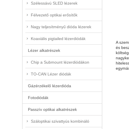
Szélessávú SLED lézerek
Félvezető optikai erősítők
Nagy teljesítményű dióda lézerek
Koaxiális pigtailed lézerdiódák
A szemé
és besz
Lézer alkatrészek
költség
nagyker
Chip a Submount lézerdiódákon
hitele
egymás
TO-CAN Lézer diódák
Gázérzékelő lézerdióda
Fotodiódák
Passzív optikai alkatrészek
Száloptikai szivattyús kombináló