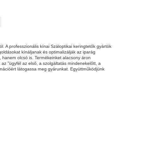
. A professzionális kínai Száloptikai keringtetők gyártók
ldásokat kínáljanak és optimalizálják az iparág
ű, hanem olcsó is. Termékeinket alacsony áron
az "ügyfél az első, a szolgáltatás mindenekelőtt, a
rmációért látogassa meg gyárunkat. Együttműködjünk