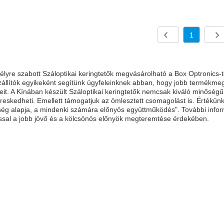
1
lyre szabott Száloptikai keringtetők megvásárolható a Box Optronics-tól
állítók egyikeként segítünk ügyfeleinknek abban, hogy jobb termékmego
eit. A Kínában készült Száloptikai keringtetők nemcsak kiváló minőség
eskedheti. Emellett támogatjuk az ömlesztett csomagolást is. Értékünk 
sség alapja, a mindenki számára előnyös együttműködés". További info
sal a jobb jövő és a kölcsönös előnyök megteremtése érdekében.