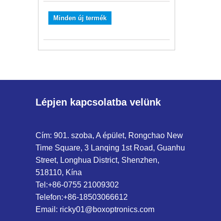
Minden új termék
Lépjen kapcsolatba velünk
Cím: 901. szoba, A épület, Rongchao New
Time Square, 3 Lanqing 1st Road, Guanhu
Street, Longhua District, Shenzhen,
518110, Kína
Tel:
+86-0755 21009302
Telefon:
+86-18503066612
Email:
ricky01@boxoptronics.com