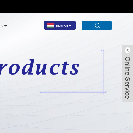
ek
magyar