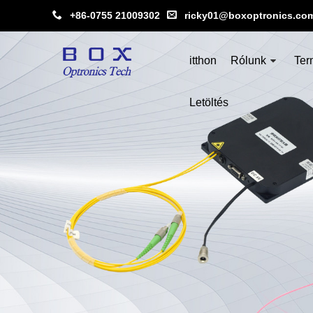
+86-0755 21009302
ricky01@boxoptronics.co
itthon
Rólunk
Ter
Letöltés