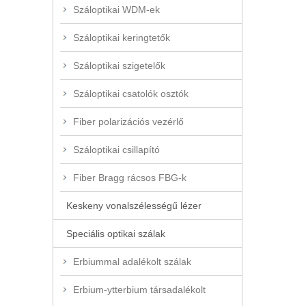
Száloptikai WDM-ek
Száloptikai keringtetők
Száloptikai szigetelők
Száloptikai csatolók osztók
Fiber polarizációs vezérlő
Száloptikai csillapító
Fiber Bragg rácsos FBG-k
Keskeny vonalszélességű lézer
Speciális optikai szálak
Erbiummal adalékolt szálak
Erbium-ytterbium társadalékolt