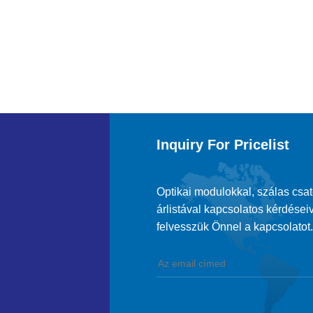
Inquiry For Pricelist
Optikai modulokkal, szálas csa
árlistával kapcsolatos kérdéseiv
felvesszük Önnel a kapcsolatot.