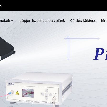
m
mékek
Lépjen kapcsolatba velünk
Kérdés küldése
hír