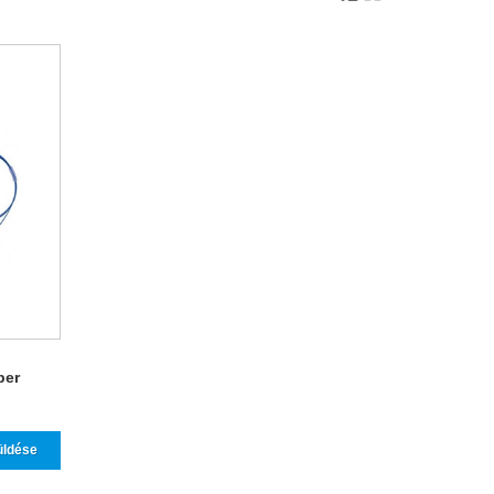
ber
üldése