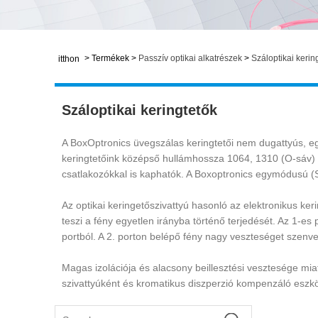
>
Termékek
>
Passzív optikai alkatrészek
>
Száloptikai kerin
itthon
Száloptikai keringtetők
A BoxOptronics üvegszálas keringtetői nem dugattyús, e
keringtetőink középső hullámhossza 1064, 1310 (O-sáv) 
csatlakozókkal is kaphatók. A Boxoptronics egymódusú (SM
Az optikai keringetőszivattyú hasonló az elektronikus ker
teszi a fény egyetlen irányba történő terjedését. Az 1-es 
portból. A 2. porton belépő fény nagy veszteséget szenve
Magas izolációja és alacsony beillesztési vesztesége mia
szivattyúként és kromatikus diszperzió kompenzáló eszk