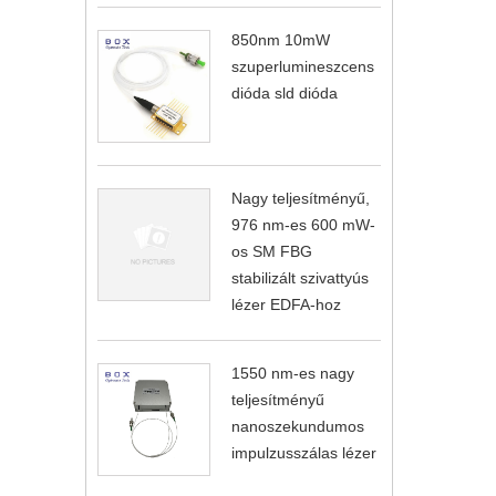
850nm 10mW
szuperlumineszcens
dióda sld dióda
Nagy teljesítményű,
976 nm-es 600 mW-
os SM FBG
stabilizált szivattyús
lézer EDFA-hoz
1550 nm-es nagy
teljesítményű
nanoszekundumos
impulzusszálas lézer