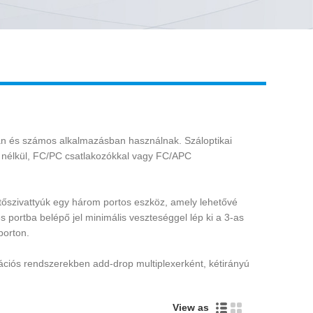
Live
ban és számos alkalmazásban használnak. Száloptikai
s nélkül, FC/PC csatlakozókkal vagy FC/APC
getőszivattyúk egy három portos eszköz, amely lehetővé
es portba belépő jel minimális veszteséggel lép ki a 3-as
porton.
ikációs rendszerekben add-drop multiplexerként, kétirányú
View as