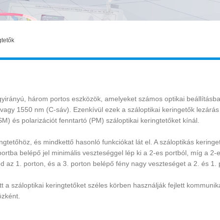
gtetők
gyirányú, három portos eszközök, amelyeket számos optikai beállítás
vagy 1550 nm (C-sáv). Ezenkívül ezek a száloptikai keringetők lezárá
) és polarizációt fenntartó (PM) száloptikai keringtetőket kínál.
ingtetőhöz, és mindkettő hasonló funkciókat lát el. A száloptikás kerin
portba belépő jel minimális veszteséggel lép ki a 2-es portból, míg a 2-
d az 1. porton, és a 3. porton belépő fény nagy veszteséget a 2. és 1. 
tt a száloptikai keringtetőket széles körben használják fejlett kommun
özként.