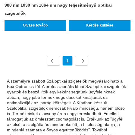
980 nm 1030 nm 1064 nm nagy teljesítményű optikai
szigetelők
Olvass tovább
Kérdés küldése
1
A személyre szabott Száloptikai szigetelők megvásárolható a
Box Optronics-tól. A professzionális kínai Száloptikai szigetelők
gyártók és beszállítók egyikeként segítünk ügyfeleinknek
abban, hogy jobb termékmegoldásokat kínáljanak és
optimalizálják az iparág költségeit. A Kínában készült
Száloptikai szigetelők nemcsak kiváló minőségű, hanem olcsó
is. Termékeinket alacsony áron nagykereskedheti. Emellett
támogatjuk az ömlesztett csomagolást is. Értékünk az "ügyfél
az első, a szolgáltatás mindenekelőtt, a hitelesség alapja, a
mindenki számára előnyös együttműködés". További