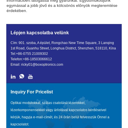
információért látogassa meg gyárunkat. Együttműködjünk
egymással a jobb jövő és a kölcsönös előnyök megteremtése
érdekében.
Lépjen kapcsolatba velünk
Cím: 901. szoba, A épület, Rongchao New Time Square, 3 Lanqing
1st Road, Guanhu Street, Longhua District, Shenzhen, 518110, Kína
Tel:
+86-0755 21009302
Telefon:
+86-18503066612
Email:
ricky01@boxoptronics.com
Inquiry For Pricelist
Optikai modulokkal, szálas csatolású lézerekkel,
lézerkomponensekkel vagy árlistával kapcsolatos kérdéseivel
kérjük, hagyja e-mail-címét, és 24 órán belül felvesszük Önnel a
kapcsolatot.