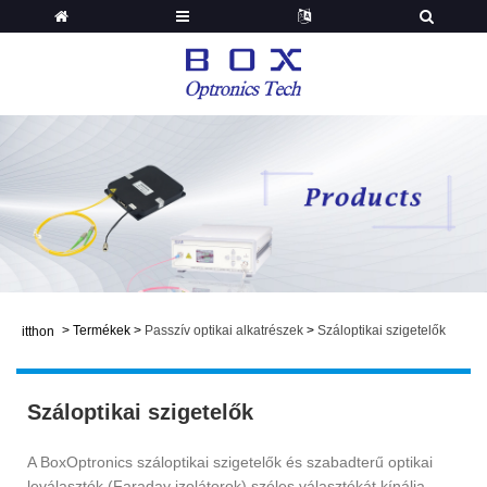
>
Termékek
>
Passzív optikai alkatrészek
>
Száloptikai szigetelők
itthon
Száloptikai szigetelők
A BoxOptronics száloptikai szigetelők és szabadterű optikai
leválasztók (Faraday izolátorok) széles választékát kínálja,