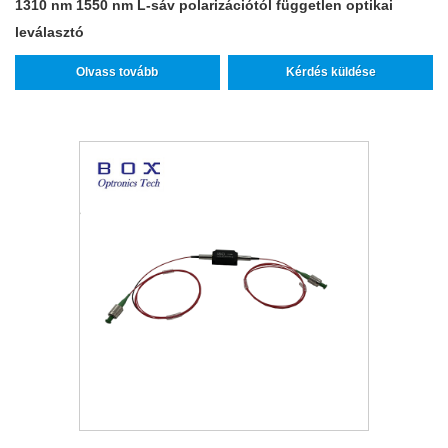
1310 nm 1550 nm L-sáv polarizációtól független optikai
leválasztó
Olvass tovább
Kérdés küldése