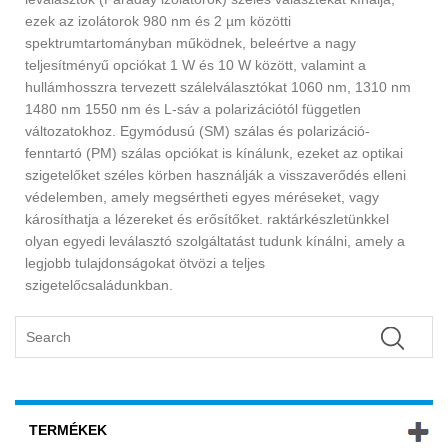
ezek az izolátorok 980 nm és 2 µm közötti
spektrumtartományban működnek, beleértve a nagy
teljesítményű opciókat 1 W és 10 W között, valamint a
hullámhosszra tervezett szálelválasztókat 1060 nm, 1310 nm
1480 nm 1550 nm és L-sáv a polarizációtól független
változatokhoz. Egymódusú (SM) szálas és polarizáció-
fenntartó (PM) szálas opciókat is kínálunk, ezeket az optikai
szigetelőket széles körben használják a visszaverődés elleni
védelemben, amely megsértheti egyes méréseket, vagy
károsíthatja a lézereket és erősítőket. raktárkészletünkkel
olyan egyedi leválasztó szolgáltatást tudunk kínálni, amely a
legjobb tulajdonságokat ötvözi a teljes
szigetelőcsaládunkban.
TERMÉKEK