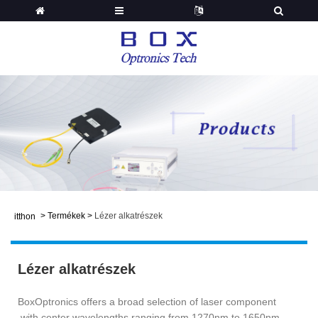
>
Termékek
>
Lézer alkatrészek
itthon
Lézer alkatrészek
BoxOptronics offers a broad selection of laser component
with center wavelengths ranging from 1270nm to 1650nm