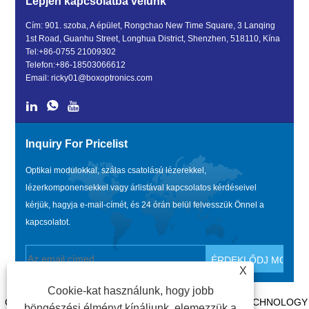
Lépjen kapcsolatba velünk
Cím: 901. szoba, A épület, Rongchao New Time Square, 3 Lanqing
1st Road, Guanhu Street, Longhua District, Shenzhen, 518110, Kína
Tel:
+86-0755 21009302
Telefon:
+86-18503066612
Email:
ricky01@boxoptronics.com
Inquiry For Pricelist
Optikai modulokkal, szálas csatolású lézerekkel,
lézerkomponensekkel vagy árlistával kapcsolatos kérdéseivel
kérjük, hagyja e-mail-címét, és 24 órán belül felvesszük Önnel a
kapcsolatot.
X
Cookie-kat használunk, hogy jobb
COPYRIGHT @ 2020 SHENZHEN BOX OPTRONICS TECHNOLOGY
böngészési élményt kínáljunk, elemezzük a