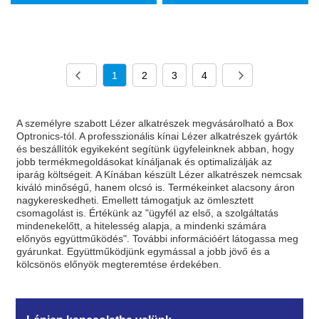
1
2
3
4
A személyre szabott Lézer alkatrészek megvásárolható a Box
Optronics-tól. A professzionális kínai Lézer alkatrészek gyártók
és beszállítók egyikeként segítünk ügyfeleinknek abban, hogy
jobb termékmegoldásokat kínáljanak és optimalizálják az
iparág költségeit. A Kínában készült Lézer alkatrészek nemcsak
kiváló minőségű, hanem olcsó is. Termékeinket alacsony áron
nagykereskedheti. Emellett támogatjuk az ömlesztett
csomagolást is. Értékünk az "ügyfél az első, a szolgáltatás
mindenekelőtt, a hitelesség alapja, a mindenki számára
előnyös együttműködés". További információért látogassa meg
gyárunkat. Együttműködjünk egymással a jobb jövő és a
kölcsönös előnyök megteremtése érdekében.