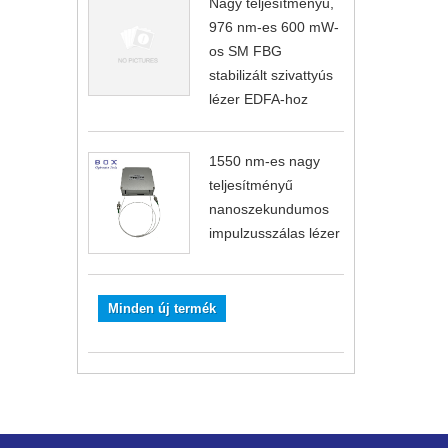
Nagy teljesítményű,
976 nm-es 600 mW-
os SM FBG
stabilizált szivattyús
lézer EDFA-hoz
1550 nm-es nagy
teljesítményű
nanoszekundumos
impulzusszálas lézer
Minden új termék