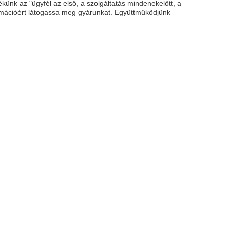
künk az "ügyfél az első, a szolgáltatás mindenekelőtt, a
rmációért látogassa meg gyárunkat. Együttműködjünk