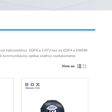
Live
yvárosi hálózatokhoz, EDFA a CATV-hez és EDFA a DWDM-
k kommunikációs optikai szálhoz csatlakoztatva.
View as