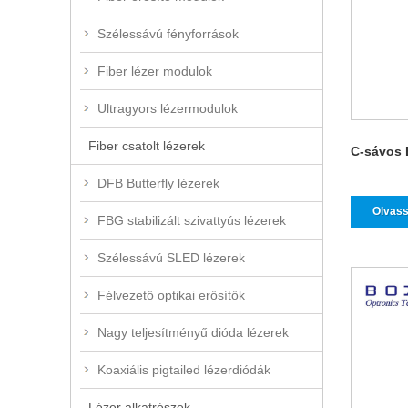
Szélessávú fényforrások
Fiber lézer modulok
Ultragyors lézermodulok
Fiber csatolt lézerek
C-sávos 
DFB Butterfly lézerek
Olvass
FBG stabilizált szivattyús lézerek
Szélessávú SLED lézerek
Félvezető optikai erősítők
Nagy teljesítményű dióda lézerek
Koaxiális pigtailed lézerdiódák
Lézer alkatrészek