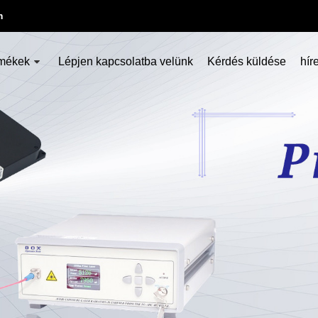
m
mékek
Lépjen kapcsolatba velünk
Kérdés küldése
hír