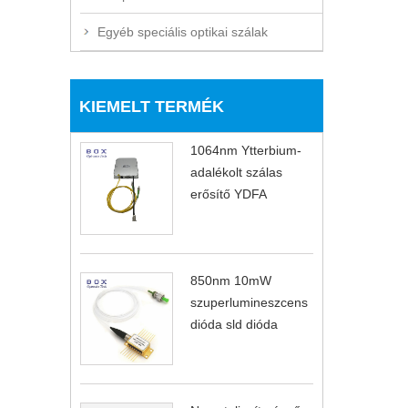
Egyéb speciális optikai szálak
KIEMELT TERMÉK
1064nm Ytterbium-
adalékolt szálas
erősítő YDFA
850nm 10mW
szuperlumineszcens
dióda sld dióda