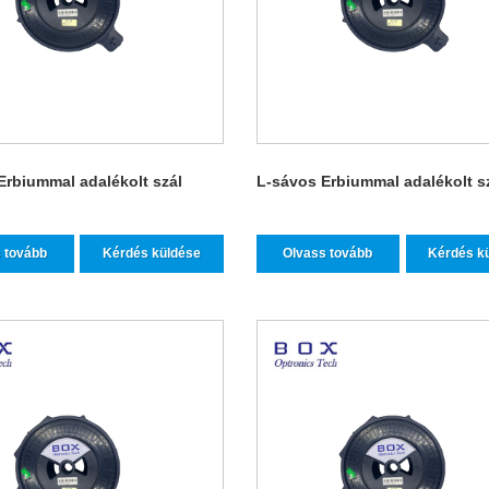
Erbiummal adalékolt szál
L-sávos Erbiummal adalékolt s
 tovább
Kérdés küldése
Olvass tovább
Kérdés k