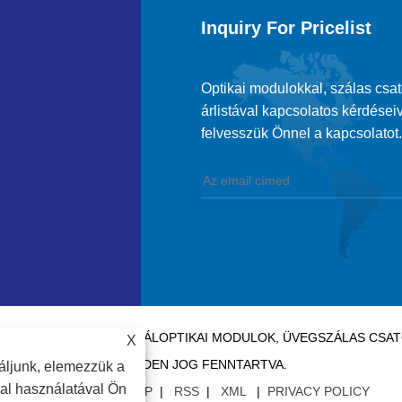
Inquiry For Pricelist
Optikai modulokkal, szálas csa
árlistával kapcsolatos kérdéseiv
felvesszük Önnel a kapcsolatot.
Y CO., LTD. – KÍNA SZÁLOPTIKAI MODULOK, ÜVEGSZÁLAS CS
X
MINDEN JOG FENNTARTVA.
áljunk, elemezzük a
dal használatával Ön
LINKEK
|
SITEMAP
|
RSS
|
XML
|
PRIVACY POLICY