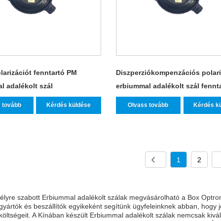
larizációt fenntartó PM
Diszperziókompenzációs polari
l adalékolt szál
erbiummal adalékolt szál fennt
 tovább
Kérdés küldése
Olvass tovább
Kérdés k
1
2
lyre szabott Erbiummal adalékolt szálak megvásárolható a Box Optronic
gyártók és beszállítók egyikeként segítünk ügyfeleinknek abban, hogy 
 költségeit. A Kínában készült Erbiummal adalékolt szálak nemcsak kiv