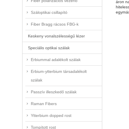
Fiber polarizációs vezérlő
áron na
hitele
egymás
Száloptikai csillapító
Fiber Bragg rácsos FBG-k
Keskeny vonalszélességű lézer
Speciális optikai szálak
Erbiummal adalékolt szálak
Erbium-ytterbium társadalékolt
szálak
Passzív illeszkedő szálak
Raman Fibers
Ytterbium dopped rost
Tompított rost