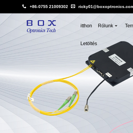
+86-0755 21009302
ricky01@boxoptronics.co
itthon
Rólunk
Ter
Letöltés