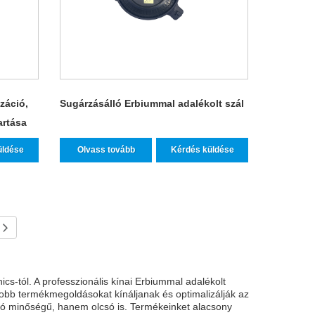
záció,
Sugárzásálló Erbiummal adalékolt szál
artása
üldése
Olvass tovább
Kérdés küldése
s-tól. A professzionális kínai Erbiummal adalékolt
jobb termékmegoldásokat kínáljanak és optimalizálják az
áló minőségű, hanem olcsó is. Termékeinket alacsony