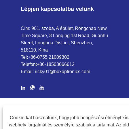
Lépjen kapcsolatba velünk
Cím: 901. szoba, A épület, Rongchao New
Time Square, 3 Lanqing 1st Road, Guanhu
Street, Longhua District, Shenzhen,
518110, Kína
Tel:
+86-0755 21009302
Telefon:
+86-18503066612
Email:
ricky01@boxoptronics.com
COPYRIGHT @ 2020 SHENZHEN BOX OPTRONICS TECHNOLOG
Cookie-kat használunk, hogy jobb böngészési élményt kín
webhely forgalmát és személyre szabjuk a tartalmat. Az ol