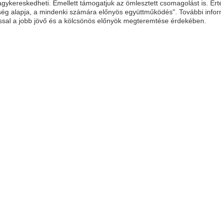
gykereskedheti. Emellett támogatjuk az ömlesztett csomagolást is. Érté
sség alapja, a mindenki számára előnyös együttműködés". További info
sal a jobb jövő és a kölcsönös előnyök megteremtése érdekében.