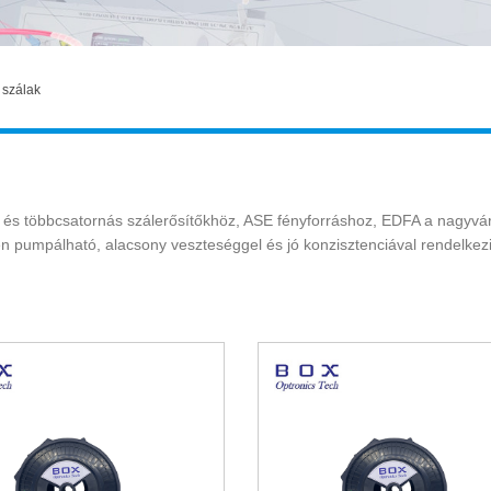
 szálak
ás és többcsatornás szálerősítőkhöz, ASE fényforráshoz, EDFA a nag
n pumpálható, alacsony veszteséggel és jó konzisztenciával rendelkezi