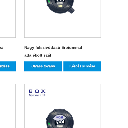
zál
Nagy felszívódású Erbiummal
adalékolt szál
üldése
Olvass tovább
Kérdés küldése