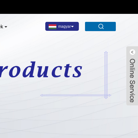
ek
magyar