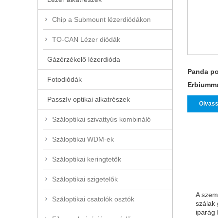
Chip a Submount lézerdiódákon
TO-CAN Lézer diódák
Gázérzékelő lézerdióda
Panda po
Fotodiódák
Erbiumma
Passzív optikai alkatrészek
Olvass
Száloptikai szivattyús kombináló
Száloptikai WDM-ek
Száloptikai keringtetők
Száloptikai szigetelők
A szemé
Száloptikai csatolók osztók
szálak 
iparág