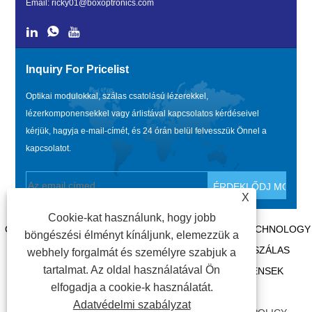
Email:
ricky01@boxoptronics.com
Inquiry For Pricelist
Optikai modulokkal, szálas csatolású lézerekkel,
lézerkomponensekkel vagy árlistával kapcsolatos kérdéseivel
kérjük, hagyja e-mail-címét, és 24 órán belül felvesszük Önnel a
kapcsolatot.
X
Cookie-kat használunk, hogy jobb
COPYRIGHT @ 2020 SHENZHEN BOX OPTRONICS TECHNOLOGY
böngészési élményt kínáljunk, elemezzük a
CO., LTD. – KÍNA SZÁLOPTIKAI MODULOK, ÜVEGSZÁLAS
webhely forgalmát és személyre szabjuk a
tartalmat. Az oldal használatával Ön
CSATOLÁSÚ LÉZERGYÁRTÓK, LÉZERKOMPONENSEK
elfogadja a cookie-k használatát.
BESZÁLLÍTÓI. MINDEN JOG FENNTARTVA.
Adatvédelmi szabályzat