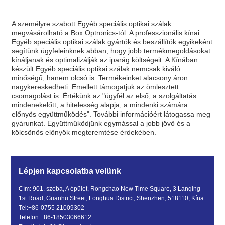
A személyre szabott Egyéb speciális optikai szálak
megvásárolható a Box Optronics-tól. A professzionális kínai
Egyéb speciális optikai szálak gyártók és beszállítók egyikeként
segítünk ügyfeleinknek abban, hogy jobb termékmegoldásokat
kínáljanak és optimalizálják az iparág költségeit. A Kínában
készült Egyéb speciális optikai szálak nemcsak kiváló
minőségű, hanem olcsó is. Termékeinket alacsony áron
nagykereskedheti. Emellett támogatjuk az ömlesztett
csomagolást is. Értékünk az "ügyfél az első, a szolgáltatás
mindenekelőtt, a hitelesség alapja, a mindenki számára
előnyös együttműködés". További információért látogassa meg
gyárunkat. Együttműködjünk egymással a jobb jövő és a
kölcsönös előnyök megteremtése érdekében.
Lépjen kapcsolatba velünk
Cím: 901. szoba, A épület, Rongchao New Time Square, 3 Lanqing
1st Road, Guanhu Street, Longhua District, Shenzhen, 518110, Kína
Tel:
+86-0755 21009302
Telefon:
+86-18503066612