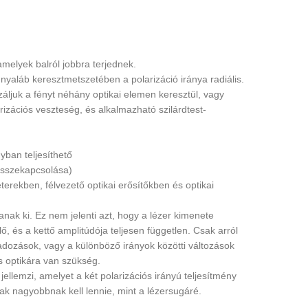
amelyek balról jobbra terjednek.
a nyaláb keresztmetszetében a polarizáció iránya radiális.
záljuk a fényt néhány optikai elemen keresztül, vagy
arizációs veszteség, és alkalmazható szilárdtest-
nyban teljesíthető
 összekapcsolása)
erekben, félvezető optikai erősítőkben és optikai
anak ki. Ez nem jelenti azt, hogy a lézer kimenete
ő, és a kettő amplitúdója teljesen független. Csak arról
gadozások, vagy a különböző irányok közötti változások
ós optikára van szükség.
 jellemzi, amelyet a két polarizációs irányú teljesítmény
nak nagyobbnak kell lennie, mint a lézersugáré.