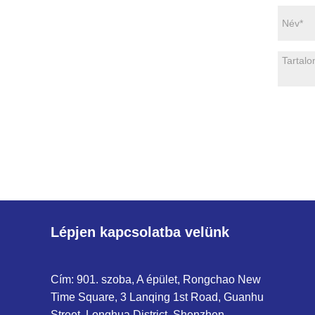
Lépjen kapcsolatba velünk
Cím: 901. szoba, A épület, Rongchao New
Time Square, 3 Lanqing 1st Road, Guanhu
Street, Longhua District, Shenzhen,