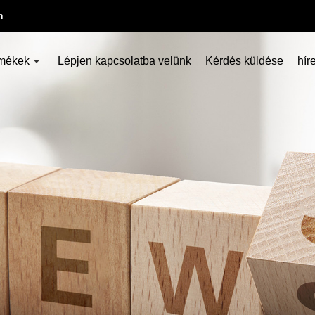
m
mékek
Lépjen kapcsolatba velünk
Kérdés küldése
hír