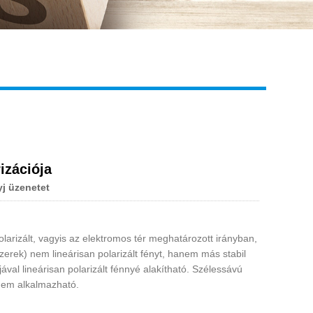
Live
izációja
j üzenetet
 polarizált, vagyis az elektromos tér meghatározott irányban,
zerek) nem lineárisan polarizált fényt, hanem más stabil
ával lineárisan polarizált fénnyé alakítható. Szélessávú
 nem alkalmazható.