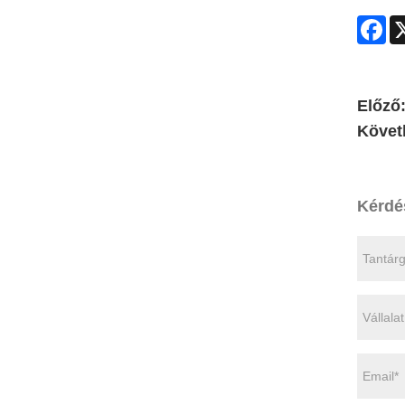
Fa
Előző
Követ
Kérdé