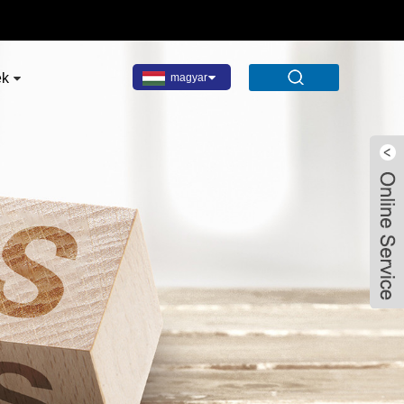
ek
magyar