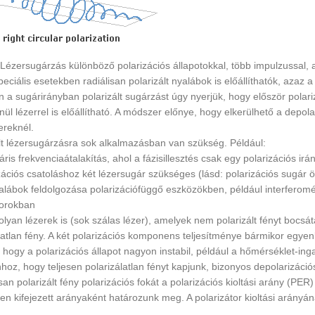
 Lézersugárzás különböző polarizációs állapotokkal, több impulzussal, 
eciális esetekben radiálisan polarizált nyalábok is előállíthatók, azaz 
n a sugárirányban polarizált sugárzást úgy nyerjük, hogy először polari
nül lézerrel is előállítható. A módszer előnye, hogy elkerülhető a depol
ereknél.
lt lézersugárzásra sok alkalmazásban van szükség. Például:
ris frekvenciaátalakítás, ahol a fázisillesztés csak egy polarizációs irá
zációs csatoláshoz két lézersugár szükséges (lásd: polarizációs sugár
lábok feldolgozása polarizációfüggő eszközökben, például interferomét
orokban
lyan lézerek is (sok szálas lézer), amelyek nem polarizált fényt bocsát
latlan fény. A két polarizációs komponens teljesítménye bármikor egyenl
 hogy a polarizációs állapot nagyon instabil, például a hőmérséklet-in
hhoz, hogy teljesen polarizálatlan fényt kapjunk, bizonyos depolarizáci
isan polarizált fény polarizációs fokát a polarizációs kioltási arány (PER)
en kifejezett arányaként határozunk meg. A polarizátor kioltási arányá