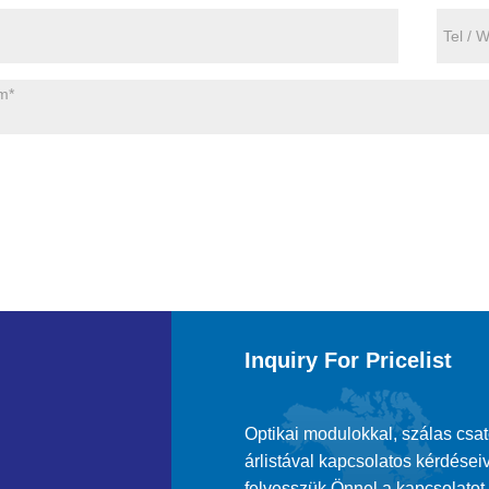
Inquiry For Pricelist
Optikai modulokkal, szálas csa
árlistával kapcsolatos kérdéseiv
felvesszük Önnel a kapcsolatot.