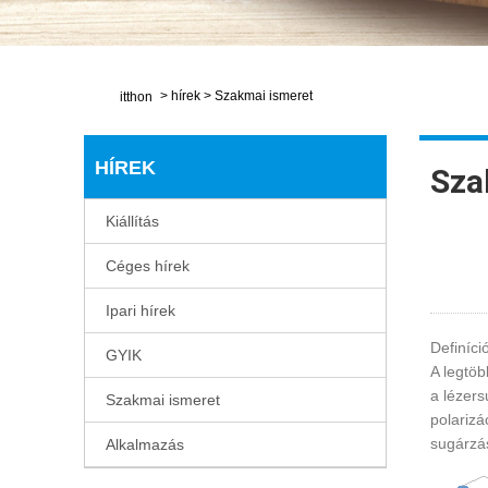
>
hírek
>
Szakmai ismeret
itthon
HÍREK
Sza
Kiállítás
Céges hírek
Ipari hírek
Definíci
GYIK
A legtöb
a lézers
Szakmai ismeret
polarizá
sugárzás
Alkalmazás