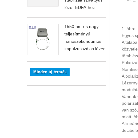
stabilizált szivattyús
lézer EDFA-hoz
1550 nm-es nagy
1. ábra:
teljesítményű
Egyes sp
nanoszekundumos
Általába
impulzusszálas lézer
közvetle
tömbléz
Polarizá
Nemlineá
Minden új termék
A polari
Lézernya
modulát
Vannak o
polarizá
van szó,
miatt. A
A lineár
decibelb