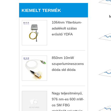
KIEMELT TERMÉK
1064nm Ytterbium-
adalékolt szálas
erősítő YDFA
850nm 10mW
szuperlumineszcens
dióda sld dióda
Nagy teljesítményű,
976 nm-es 600 mW-
os SM FBG