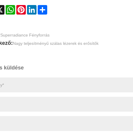
cebook
X
WhatsApp
Pinterest
LinkedIn
Share
:
Superradiance Fényforrás
kező:
Nagy teljesítményű szálas lézerek és erősítők
s küldése