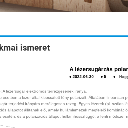
kmai ismeret
A lézersugárzás polar
●
2022-06-30
●
5
●
Hagy
ó: A lézersugár elektromos térrezgésének iránya.
b esetben a lézer által kibocsátott fény polarizált. Általában lineárisan
ugár terjedési irányára merőlegesen rezeg. Egyes lézerek (pl. szálas lé
ciós állapotot állítanak elő, amely hullámlemezek megfelelő kombinációj
 esetén, és a polarizációs állapot hullámhosszfüggő, a fenti módszer