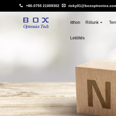
+86-0755 21009302
ricky01@boxoptronics.co
itthon
Rólunk
Ter
Letöltés